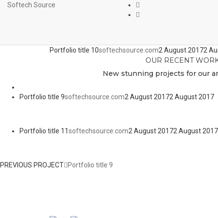
Softech Source
Portfolio title 10
softechsource.com
2 August 2017
2 Au
OUR RECENT WOR
New stunning projects for our a
Portfolio title 9
softechsource.com
2 August 2017
2 August 2017
Portfolio title 11
softechsource.com
2 August 2017
2 August 2017
PREVIOUS PROJECT
Portfolio title 9